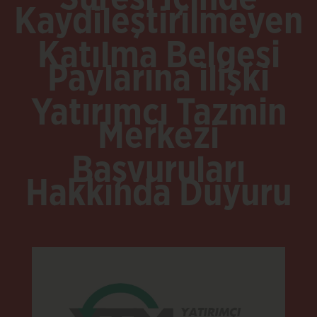
Kaydileştirilmeyen
Katılma Belgesi
Paylarına ilişki
Yatırımcı Tazmin
Merkezi
Başvuruları
Hakkında Duyuru