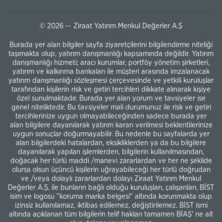
© 2026 -- Ziraat Yatırım Menkul Değerler A.Ş
Burada yer alan bilgiler sayfa ziyaretçilerini bilgilendirme niteliği
taşımakta olup, yatırım danışmanlığı kapsamında değildir. Yatırım
danışmanlığı hizmeti; aracı kurumlar, portföy yönetim şirketleri,
yatırım ve kalkınma bankaları ile müşteri arasında imzalanacak
yatırım danışmanlığı sözleşmesi çerçevesinde ve yetkili kuruluşlar
tarafından kişilerin risk ve getiri tercihleri dikkate alınarak kişiye
özel sunulmaktadır. Burada yer alan yorum ve tavsiyeler ise
genel niteliktedir. Bu tavsiyeler mali durumunuz ile risk ve getiri
tercihlerinize uygun olmayabileceğinden sadece burada yer
alan bilgilere dayanılarak yatırım kararı verilmesi beklentilerinize
uygun sonuçlar doğurmayabilir. Bu nedenle bu sayfalarda yer
alan bilgilerdeki hatalardan, eksikliklerden ya da bu bilgilere
dayanılarak yapılan işlemlerden, bilgilerin kullanılmasından,
doğacak her türlü maddi /manevi zararlardan ve her ne şekilde
olursa olsun üçüncü kişilerin uğrayabileceği her türlü doğrudan
ve /veya dolaylı zararlardan dolayı Ziraat Yatırım Menkul
Değerler A.Ş. ile bunların bağlı olduğu kuruluşları, çalışanları, BİST
isim ve logosu "koruma marka belgesi" altında korunmakta olup
izinsiz kullanılamaz, iktibas edilemez, değiştirilemez. BİST ismi
altında açıklanan tüm bilgilerin telif hakları tamamen BİAŞ' ne ait