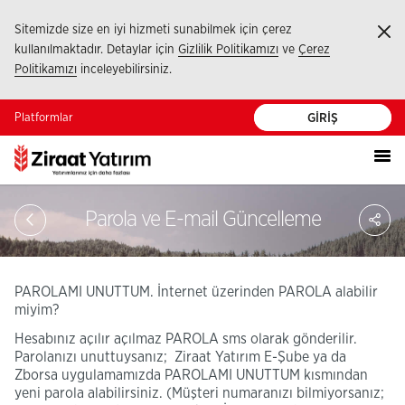
Sitemizde size en iyi hizmeti sunabilmek için çerez
Ka
kullanılmaktadır. Detaylar için
Gizlilik Politikamızı
ve
Çerez
Politikamızı
inceleyebilirsiniz.
Platformlar
GİRİŞ
PA
Parola ve E-mail Güncelleme
PAROLAMI UNUTTUM. İnternet üzerinden PAROLA alabilir
miyim?
Hesabınız açılır açılmaz PAROLA sms olarak gönderilir.
Parolanızı unuttuysanız; Ziraat Yatırım E-Şube ya da
Zborsa uygulamamızda PAROLAMI UNUTTUM kısmından
yeni parola alabilirsiniz. (Müşteri numaranızı bilmiyorsanız;