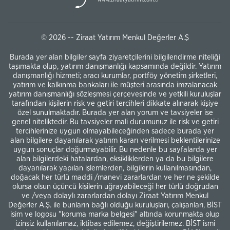
© 2026 -- Ziraat Yatırım Menkul Değerler A.Ş
Burada yer alan bilgiler sayfa ziyaretçilerini bilgilendirme niteliği
taşımakta olup, yatırım danışmanlığı kapsamında değildir. Yatırım
danışmanlığı hizmeti; aracı kurumlar, portföy yönetim şirketleri,
yatırım ve kalkınma bankaları ile müşteri arasında imzalanacak
yatırım danışmanlığı sözleşmesi çerçevesinde ve yetkili kuruluşlar
tarafından kişilerin risk ve getiri tercihleri dikkate alınarak kişiye
özel sunulmaktadır. Burada yer alan yorum ve tavsiyeler ise
genel niteliktedir. Bu tavsiyeler mali durumunuz ile risk ve getiri
tercihlerinize uygun olmayabileceğinden sadece burada yer
alan bilgilere dayanılarak yatırım kararı verilmesi beklentilerinize
uygun sonuçlar doğurmayabilir. Bu nedenle bu sayfalarda yer
alan bilgilerdeki hatalardan, eksikliklerden ya da bu bilgilere
dayanılarak yapılan işlemlerden, bilgilerin kullanılmasından,
doğacak her türlü maddi /manevi zararlardan ve her ne şekilde
olursa olsun üçüncü kişilerin uğrayabileceği her türlü doğrudan
ve /veya dolaylı zararlardan dolayı Ziraat Yatırım Menkul
Değerler A.Ş. ile bunların bağlı olduğu kuruluşları, çalışanları, BİST
isim ve logosu "koruma marka belgesi" altında korunmakta olup
izinsiz kullanılamaz, iktibas edilemez, değiştirilemez. BİST ismi